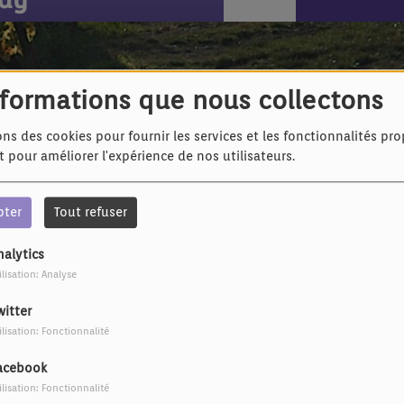
Youssou Ndour - L’ours
nformations que nous collectons
ons des cookies pour fournir les services et les fonctionnalités pr
et pour améliorer l'expérience de nos utilisateurs.
pter
Tout refuser
nalytics
ilisation: Analyse
witter
ilisation: Fonctionnalité
acebook
ilisation: Fonctionnalité