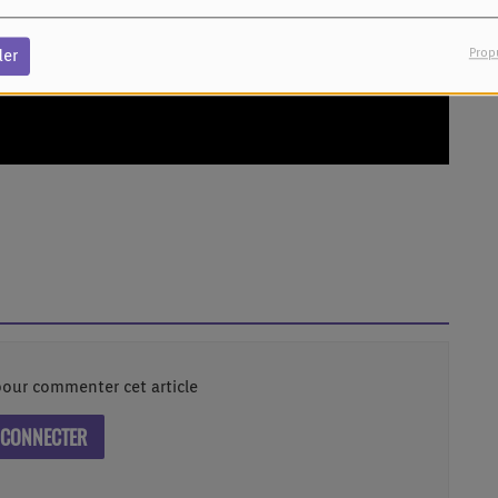
Prop
der
our commenter cet article
 CONNECTER