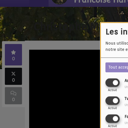
Christophe Maé et 
Les i
Nous utilis
notre site 
0
Tout acce
0
A
Ut
Activé
T
0
Ut
Activé
F
Ut
Activé