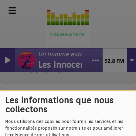
Un homme extraordinaire
Les Innocents
Emissions
RSS
Les informations que nous
Tous
Lu
Ma
Me
Je
Ve
Sa
Di
collectons
POUR UNE BONNE
Nous utilisons des cookies pour fournir les services et les
JOURNÉE
fonctionnalités proposés sur notre site et pour améliorer
l'expérience de nos utilisateurs.
DU LUNDI AU VENDREDI, DE 06:00 À