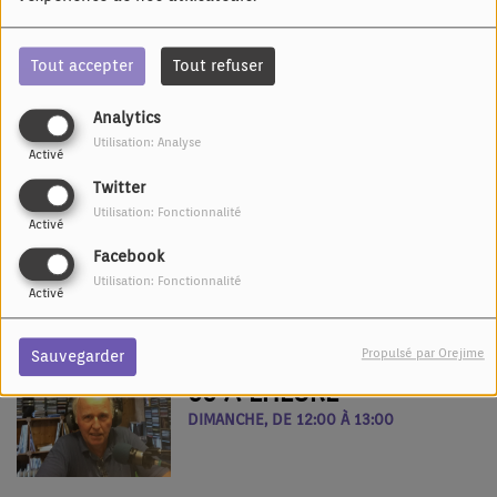
20:00
Tout accepter
Tout refuser
SALUT L'ARTISTE !
Analytics
DIMANCHE, DE 10:00 À 11:00
Utilisation: Analyse
Activé
Twitter
Utilisation: Fonctionnalité
Activé
LIEDER UN GEDICHTLE
Facebook
UNTER UNS !
Utilisation: Fonctionnalité
Activé
DIMANCHE, DE 11:00 À 12:00
Propulsé par Orejime
Sauvegarder
60 À L'HEURE
DIMANCHE, DE 12:00 À 13:00