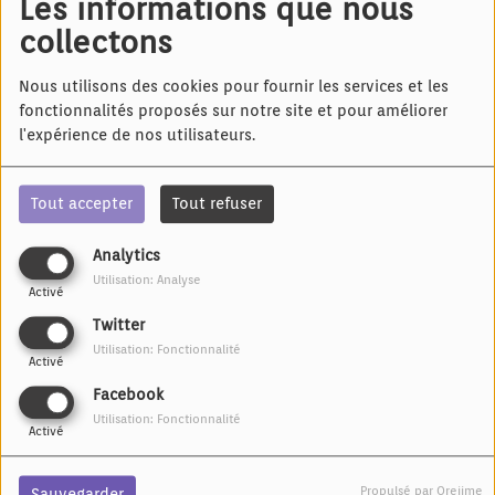
Les informations que nous
Bal des Pompiers de
Strasbourg 2019
IL Y A 6 ANS
collectons
L'Alsacitude
Nous utilisons des cookies pour fournir les services et les
fonctionnalités proposés sur notre site et pour améliorer
l'expérience de nos utilisateurs.
Tout accepter
Tout refuser
IL Y A 7 ANS
IL Y A 8 ANS
Analytics
La CTS
Le plan incliné de Arzviller
Utilisation: Analyse
Activé
Twitter
Utilisation: Fonctionnalité
Activé
Facebook
Utilisation: Fonctionnalité
Activé
IL Y A 8 ANS
IL Y A 8 ANS
Saverne
Strasbourg pittoresque
Propulsé par Orejime
Sauvegarder