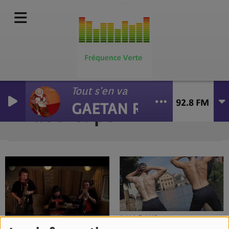
Tout s'en va
GAETAN ROUSSEL
Vidéo-clips
RSS
IL Y A 7 ANS