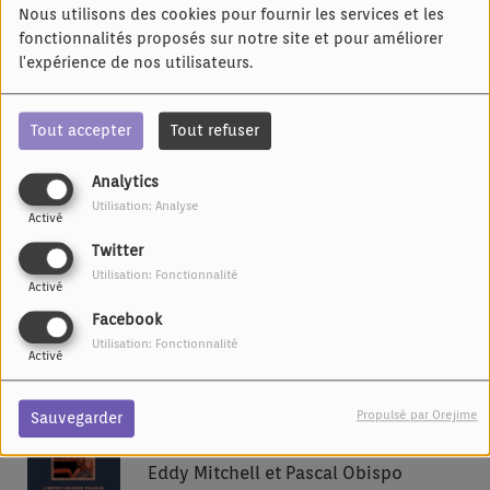
Nous utilisons des cookies pour fournir les services et les
fonctionnalités proposés sur notre site et pour améliorer
l'expérience de nos utilisateurs.
Tout accepter
Tout refuser
17:56
CINQUANTIEMES HURLANTS
Analytics
FLOREM
Utilisation: Analyse
Activé
Twitter
Utilisation: Fonctionnalité
17:54
Activé
La fille du train
Facebook
Chiloo
Utilisation: Fonctionnalité
Activé
Propulsé par Orejime
17:50
Sauvegarder
L'esprit grande prairie
Eddy Mitchell et Pascal Obispo