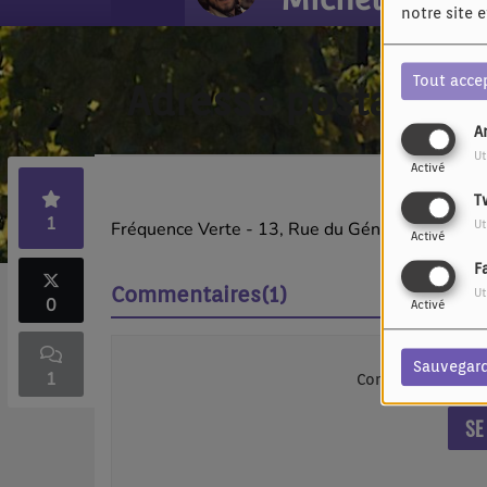
notre site 
Tout acce
Adresse postale
A
Ut
Activé
T
1
Ut
Fréquence Verte - 13, Rue du Général de G
Activé
F
Commentaires(1)
Ut
0
Activé
Sauvegar
1
Connectez-vous p
SE