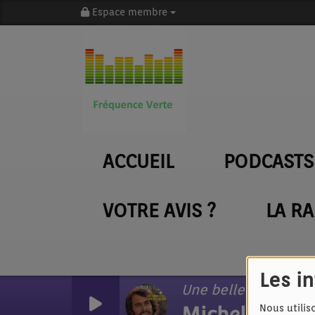
Espace membre
ACCUEIL
PODCASTS
VOTRE AVIS ?
LA R
Les i
Une belle histoire
Nous utilis
Michel Fugai