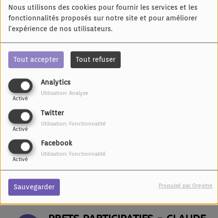
PRÉSENTATION DES TRAINS
Nous utilisons des cookies pour fournir les services et les
RÉGIOLIS TFA POUR VOYAGER
fonctionnalités proposés sur notre site et pour améliorer
ENTRE LA FRANCE ET
l'expérience de nos utilisateurs.
L'ALLEMAGNE
Tout accepter
Tout refuser
VALÉRIE DEBORD CHEZ RDS
INNOVATION À STRASBOURG
Analytics
Utilisation: Analyse
Activé
LE PRÉSIDENT FRANCK LEROY
Twitter
S’EST RENDU AU CENTRE
Utilisation: Fonctionnalité
HOSPITALIER DE SÉLESTAT
Activé
Facebook
Utilisation: Fonctionnalité
Activé
POUR RENFORCER LA FILAIRE
DES ŒUFS, LA RÉGION GRAND
EST MISE SUR BURELAND
Propulsé par Orejime
Sauvegarder