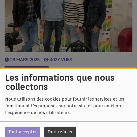
23 MARS 2025 -
4027 VUES
Écouter le podcast
Les informations que nous
La KARAVAN DU ROCK FESTIVAL débarque le
collectons
samedi 12 avril à la salle polyvalente de
Nous utilisons des cookies pour fournir les services et les
Dossenheim sur Zinsel
fonctionnalités proposés sur notre site et pour améliorer
l'expérience de nos utilisateurs.
Avec:
Nexus
by Octopulse
: reprises pop - rock
Tout accepter
Tout refuser