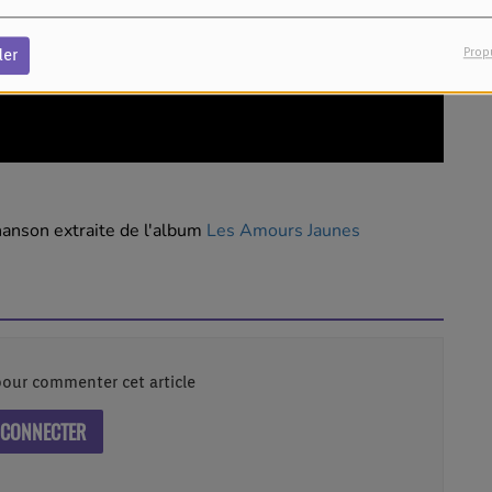
Prop
der
hanson extraite de l'album
Les Amours Jaunes
our commenter cet article
 CONNECTER