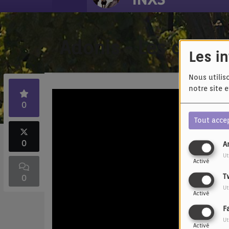
Adonis - Les couleu
Les i
Nous utilis
notre site 
0
Tout acce
0
A
Ut
Activé
T
0
Ut
Activé
F
Ut
Activé