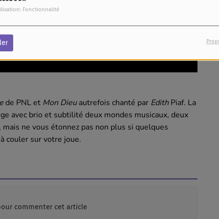
ilisation: Fonctionnalité
Prop
der
e
de PNL et
Mon Dieu
autrefois chanté par
Edith
Piaf. La
ge avec brio et subtilité deux mondes musicaux, deux
 mais ne vous étonnez pas non plus si quelques
à couler sur votre joue.
our commenter cet article