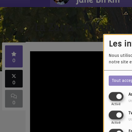
La Zarra - A l'amm
Les i
Nous utilis
0
notre site 
Tout acce
0
A
Ut
0
Activé
T
Ut
Activé
F