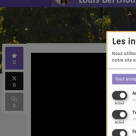
Magali Michaut - D
Les i
Nous utilis
notre site 
0
Tout acce
0
A
Ut
Activé
0
T
Ut
Activé
F