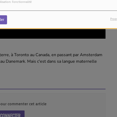
ilisation: Fonctionnalité
Prop
der
terre, à Toronto au Canada, en passant par Amsterdam
 au Danemark. Mais c'est dans sa langue maternelle
our commenter cet article
 CONNECTER