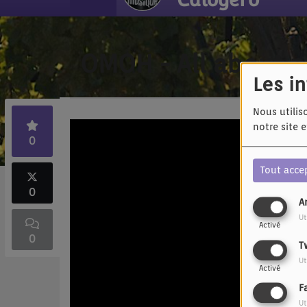
OMOH - All about p
Les i
Nous utilis
notre site 
0
Tout acce
0
A
Ut
Activé
0
T
Ut
Activé
F
Ut