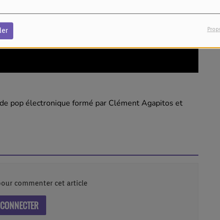
Prop
der
 de pop électronique formé par Clément Agapitos et
our commenter cet article
 CONNECTER