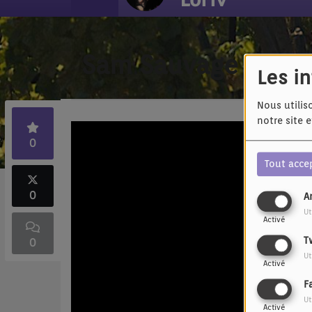
Sam Sauvage - Ne t'
Les i
Nous utilis
notre site 
0
Tout acce
0
A
Ut
Activé
T
0
Ut
Activé
F
Ut
Activé