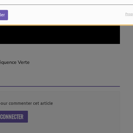
Prop
der
réquence Verte
our commenter cet article
 CONNECTER