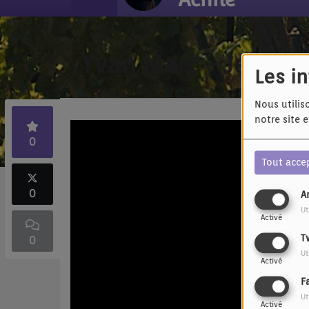
Yvan Marc - Je revi
Les i
Nous utilis
notre site 
0
Tout acce
0
A
Ut
Activé
T
0
Ut
Activé
F
Ut
Activé