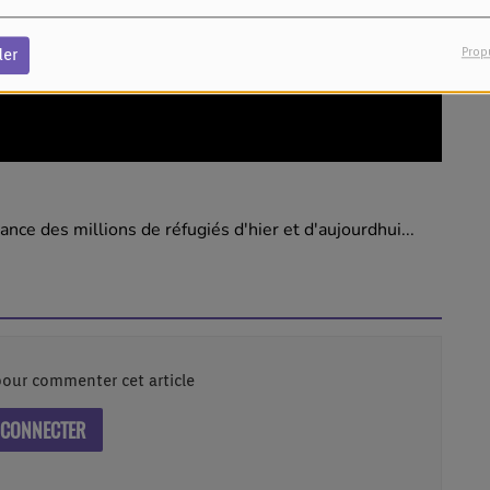
Prop
der
nce des millions de réfugiés d'hier et d'aujourdhui...
our commenter cet article
 CONNECTER