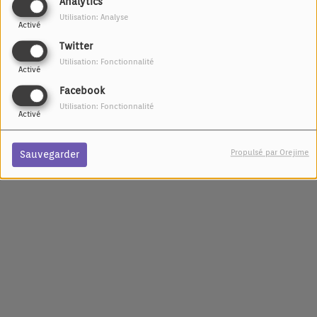
Analytics
IL Y A 10 MOIS
Utilisation: Analyse
PODCASTS
Activé
D’INTERVIEWS
Twitter
Utilisation: Fonctionnalité
Activé
<
1
2
Facebook
Utilisation: Fonctionnalité
Activé
Propulsé par Orejime
Sauvegarder