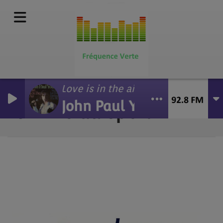
Love is in the air
John Paul Young
8 L'Avis du Sport
RSS