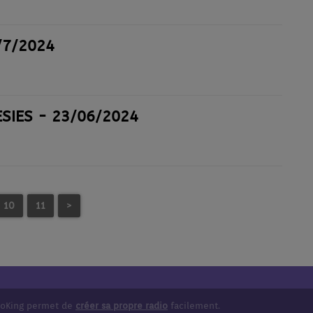
/7/2024
SIES - 23/06/2024
10
11
>
ioKing permet de
créer sa propre radio
facilement.