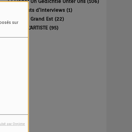
Lieder Un Gedichtle Unter Uns (106)
Podcasts d’interviews (1)
Région Grand Est (22)
oposés sur
SALUT L'ARTISTE (95)
ulsé par Orejime