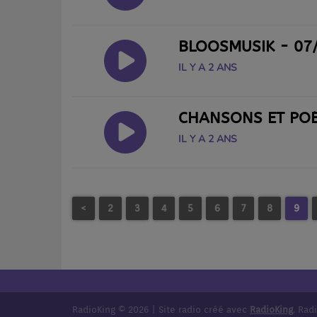
BLOOSMUSIK - 07
IL Y A 2 ANS
CHANSONS ET POÉ
IL Y A 2 ANS
<
2
3
4
5
6
7
8
9
RadioKing © 2026 | Site radio créé avec
RadioKing
. Rad