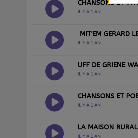
CHANSONS ET INT
IL Y A 1 AN
MIT'EM GÉRARD LE
IL Y A 1 AN
UFF DE GRIENE WA
IL Y A 1 AN
CHANSONS ET POÉ
IL Y A 1 AN
LA MAISON RURALE
IL Y A 1 AN