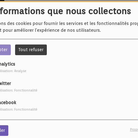
nformations que nous collectons
ons des cookies pour fournir les services et les fonctionnalités pr
et pour améliorer l'expérience de nos utilisateurs.
DU GROUPE BABÜSK - 20/10/2024
pter
Tout refuser
nalytics
ilisation: Analyse
ER VÙN BLÄSSE - 13/10/2024
witter
ilisation: Fonctionnalité
acebook
GER HALM 06/10/2024
ilisation: Fonctionnalité
Prop
der