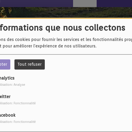
nformations que nous collectons
ons des cookies pour fournir les services et les fonctionnalités pr
et pour améliorer l'expérience de nos utilisateurs.
pter
Tout refuser
nalytics
IL Y A 7 ANS
IL Y A 7 ANS
ilisation: Analyse
e
Pascal Obispo - Rien
Johnny Hallyday - J'en
ne dure
parlerai au diable.
witter
ilisation: Fonctionnalité
acebook
ilisation: Fonctionnalité