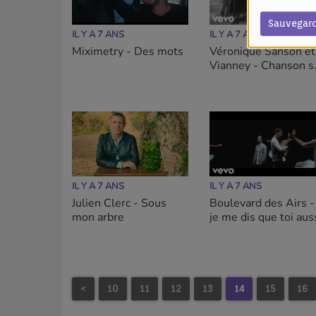
Sauvegar
IL Y A 7 ANS
IL Y A 7 ANS
Miximetry - Des mots
Véronique Sanson et
Vianney - Chanson s
ma drôle de vie
IL Y A 7 ANS
IL Y A 7 ANS
Julien Clerc - Sous
Boulevard des Airs -
mon arbre
je me dis que toi aus
<
10
11
12
13
14
15
16