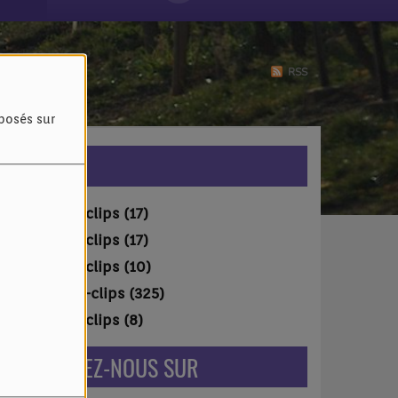
RSS
oposés sur
VIDÉOS
Vidéo-clips (17)
Vidéo-clips (17)
Vidéo-clips (10)
Vidéo-clips (325)
Vidéo-clips (8)
RETROUVEZ-NOUS SUR