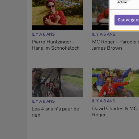
Activé
Sauvegar
IL Y A 6 ANS
IL Y A 6 ANS
Pierre Huntzinger -
MC Roger - Parodie 
Hans im Schnokeloch
James Brown
IL Y A 8 ANS
IL Y A 8 ANS
David Charles & MC
Léa 4 ans n'a peur de
Roger
rien