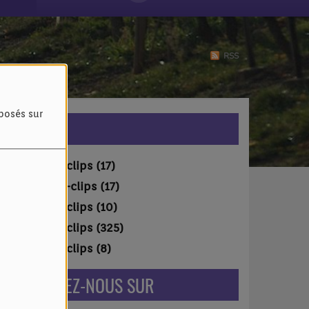
RSS
oposés sur
VIDÉOS
Vidéo-clips (17)
Vidéo-clips (17)
Vidéo-clips (10)
Vidéo-clips (325)
Vidéo-clips (8)
RETROUVEZ-NOUS SUR