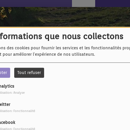
nformations que nous collectons
ons des cookies pour fournir les services et les fonctionnalités pr
et pour améliorer l'expérience de nos utilisateurs.
pter
Tout refuser
nalytics
IL Y A 5 ANS
IL Y A 6 ANS
ilisation: Analyse
Trois jeunes filles
Saori Jo - parodie de la
rencontrent un ours
Reine des Neiges. sur
witter
le thème du
ilisation: Fonctionnalité
déconfinement
acebook
ilisation: Fonctionnalité