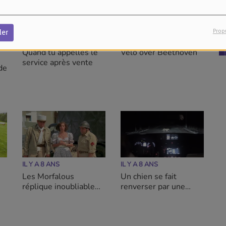
Prop
der
IL Y A 7 ANS
IL Y A 7 ANS
Quand tu appelles le
Vélo over Beethoven
service après vente
de
IL Y A 8 ANS
IL Y A 8 ANS
Les Morfalous
Un chien se fait
réplique inoubliable
renverser par une
de Marie Laforêt
voiture