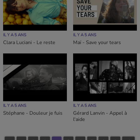
IL Y A 5 ANS
IL Y A 5 ANS
Clara Luciani - Le reste
Maï - Save your tears
IL Y A 5 ANS
IL Y A 5 ANS
Stéphane - Douleur je fuis
Gérard Lanvin - Appel à
l'aide