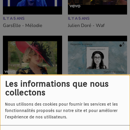
IL Y A 5 ANS
IL Y A 5 ANS
GarsElle - Mélodie
Julien Doré - Waf
Les informations que nous
IL Y A 5 ANS
IL Y A 5 ANS
collectons
La Zarra - Tu t'en iras
Magali Michaut - Du silence
Nous utilisons des cookies pour fournir les services et les
fonctionnalités proposés sur notre site et pour améliorer
l'expérience de nos utilisateurs.